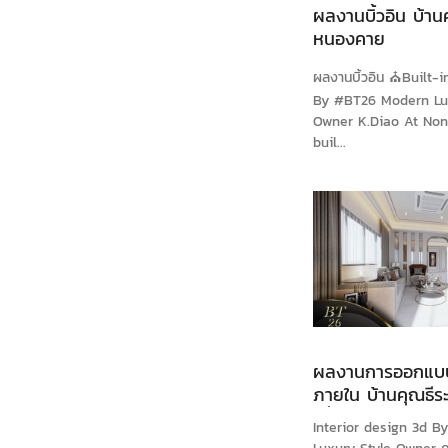
ผลงานบิ้วอิน บ้าน
หนองคาย
ผลงานบิ้วอิน ⛪Built-
By #BT26 Modern Lu
Owner K.Diao At Non
buil...
ผลงานการออกแบ
ภายใน บ้านคุณธีระ
เดี่ยว สมุทรปราก
Interior design 3d 