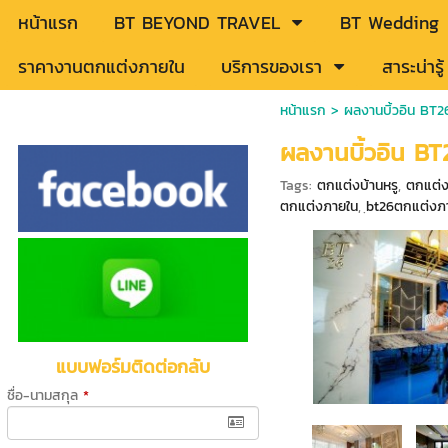
หน้าแรก
BT BEYOND TRAVEL
BT Wedding
ราคางานตกแต่งภายใน
บริการของเรา
สาระน่าร
หน้าแรก
>
ผลงานบิ้วอิน BT
ผลงานบิ้วอิน B
Tags:
ตกแต่งบ้านหรู
,
ตกแต่
ตกแต่งภายใน
,
ฺbt26ตกแต่งภ
แบบฟอร์มติดต่อกลับ
ชื่อ-นามสกุล
*