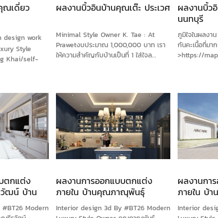
คุณเดี่ยว
ผลงานบิ้วอินบ้านคุณเต๊ะ ประเวศ
ผลงานบิ้วอ
นนทบุรี
Minimal Style Owner K. Tae : At
ภูมิใจในผลงาน
in design work
Prawetงบประมาณ 1,000,000 บาท เรา
กันคะเนื้อที่ม
xury Style
ให้ความสำคัญกับบ้านเป็นที่ 1 ใส่ใจล...
>https://maps
g Khai/self-
บตกแต่ง
ผลงานการออกแบบตกแต่ง
ผลงานการ
วัฒน์ บ้าน
ภายใน บ้านคุณภาณุพันธุ์
ภายใน บ้าน
าร
สมุทรปราการ บ้านเดี่ยว
By #BT26 Modern
Interior design 3d By #BT26 Modern
Interior de