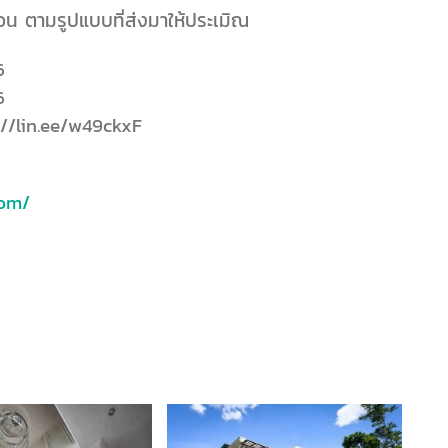
น ตามรูปแบบที่ส่งมาให้ประเมิณ
6
6
s://lin.ee/w49ckxF
com/