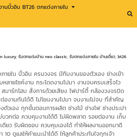
านบิ้วอิน BT26 ตกแต่งภายใน
n luxury
,
รับตกแต่งบ้าน neo classic
,
รับตกแต่งภายใน บ้านเดี๋ยว
,
ฺbt26
งภายใน บิ้วอิน ครบวงจร มีทีมงานของตัวเอง ช่างเข้า
ม่รับหลายไซค์งาน กระโดดงานไปมา งานจบครบเสร็จไว
าร์ทโฮม สั่งการด้วยเสียง ไฟปาร์ตี้ กล้องวงจรปิด
่องานกันได้ดี ไม่โยนงานไปมา จนงานไม่จบ ที่สำคัญ
งตัวเอง ทุกขั้นตอนการผลิต ช่างไม้ ช่างไฟ ช่างประปา
 ไม่บวกต่อ ควบคุมงานได้ดี ไม่ผิดพลาด รอยต่องาน เก็บ
้าเดียว รับผิดชอบ ควบคุมเองได้ ทำให้ผลงานออกมาดี
า 10 ดูแลให้คำแนะนำได้ดี ให้ลูกค้าประทับใจทุกเจ้า