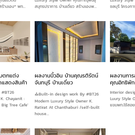
ณธีรวัตน์
Luxury Style Owner คุณภาณุพันธุ์
Luxury Style 
สร้างเอง* พท...
สมุทรปราการ บ้านเดี่ยว สร้างเองพ...
ชลบุรี โครงก
บตกแต่ง
ผลงานบิ้วอิน บ้านคุณรติรัตน์
ผลงานการ
ดแสดงสินค้า
จันทบุรี บ้านเดี่ยว
คุณอิทธิพั
y #BT26
Interior de
⛪Built-in design work By #BT26
K. Chayanit :
Luury Style O
Modern Luxury Style Owner K.
 Big Tree Cafe'
แขมพท.ใช้สอยท
Ratirat At Chanthaburi /self-built
house...