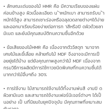
▪ ลักษณะเด่นของไม้ HMR คือ มีความเรียบของแผ่น
ค่อนข้างสูง ผิวเนื้อละเอียด น ้าหนักเบา สามารถรับน ้า
หนักได้สูง สามารถเซาะร่อง
หรือฉลุลวดลายต่างๆได้ง่าย
และออกมาเรียบร้อยง่ายต่อการท าสีหรือปิ ดผิวด้วยลา
มิเนต และยังมีคุณสมบัติทนความชื้นอีกด้วย
▪ ข้อเสียของไม้HMR คือ เนื่องจากตัววัสดุท ามาจาก
เศษไม้และขี้เลื่อย คล้ายกับไม้ MDF จึงอาจจะมีการเปื่
อยยุ่ยได้บ้าง แต่ยังคุณภาพสูง
กว่าไม้ MDF เนื่องจาก
กรมวิธีการผลิตมีการใช้กาวชนิดพิเศษที่ทนความชื้นได้
มากกว่าไม้อื่นๆถึง 30%
▪ การใช้งาน ไม้สามารถใช้งานได้ทั้งงานพ่นสี งานปิ ด
ผิวลามิเนต และสามารถใช้งานเฟอร์นิเจอร์ต่างๆ ได้เป็
นอย่าง เป็ นที่นิยมในยุค
ปัจจุบัน มีคุณภาพที่เหมาะสม
กับราคา