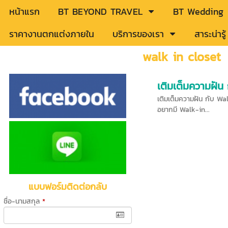
หน้าแรก
BT BEYOND TRAVEL
BT Wedding
ราคางานตกแต่งภายใน
บริการของเรา
สาระน่าร
walk in closet
เติมเต็มความฝัน
เติมเต็มความฝัน กับ Wal
อยากมี Walk-in...
แบบฟอร์มติดต่อกลับ
ชื่อ-นามสกุล
*