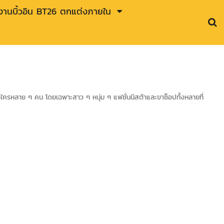
านบิ้วอิน BT26 ตกแต่งภายใน
งใครหลาย ๆ คน โดยเฉพาะสาว ๆ หนุ่ม ๆ แฟชั่นนิสต้าและขาช็อปทั้งหลายที่