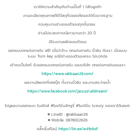
เราให้ความสำคัญกับบ้านเป็นที่ 1 ใส่ใจลูกค้า
งานละเอียดคุณภาพดีใช้วัสดุที่ปลอดภัยและได้รับมาตรฐาน
ควบคุมงานช่างของตัวเองทุกขั้นตอน
ช่างมีประสบการณ์ยาวนานกว่า 20 ปี
มีโรงงานผลิตของตัวเอง
ออกแบบตกแต่งภายใน ฟรี! เมื่อว่าจ้าง ตกแต่งภายใน บิ้วอิน กับเรา เป้นแบบ
ระบบ Turn key แต่มีช่างของตัวเองครบ ไม่บวกต่อ
เข้าชมเว็บไซค์ รับออกแบบตกแต่งภายใน ของบริษัท ตกแต่งภายในของเรา
https://www.rakbaan26.com/
ผลงานอัพเดทที่เฟสบุ๊ค ทั้งงานบิ้วอิน และงานสระว่ายน้ำ
https://www.facebook.com/jacuzzi.alldream/
ไปดูผลงานออกแบบ ในสไตส์ #โมเดิร์นลักซูรี่ #โมเดิร์น luxury ของเราได้เลยค่ะ
■ LineID : @rakbaan26
■ Mobile. 0876022626
คลิ๊กลิ้งค์ไลน์
https://lin.ee/w49ckxF