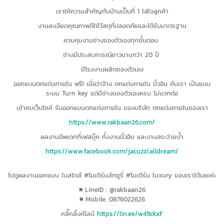
เราให้ความสำคัญกับบ้านเป็นที่ 1 ใส่ใจลูกค้า
งานละเอียดคุณภาพดีใช้วัสดุที่ปลอดภัยและได้รับมาตรฐาน
ควบคุมงานช่างของตัวเองทุกขั้นตอน
ช่างมีประสบการณ์ยาวนานกว่า 20 ปี
มีโรงงานผลิตของตัวเอง
ออกแบบตกแต่งภายใน ฟรี! เมื่อว่าจ้าง ตกแต่งภายใน บิ้วอิน กับเรา เป้นแบบ
ระบบ Turn key แต่มีช่างของตัวเองครบ ไม่บวกต่อ
เข้าชมเว็บไซค์ รับออกแบบตกแต่งภายใน ของบริษัท ตกแต่งภายในของเรา
https://www.rakbaan26.com/
ผลงานอัพเดทที่เฟสบุ๊ค ทั้งงานบิ้วอิน และงานสระว่ายน้ำ
https://www.facebook.com/jacuzzi.alldream/
ไปดูผลงานออกแบบ ในสไตส์ #โมเดิร์นลักซูรี่ #โมเดิร์น luxury ของเราได้เลยค่ะ
■ LineID : @rakbaan26
■ Mobile. 0876022626
คลิ๊กลิ้งค์ไลน์
https://lin.ee/w49ckxF